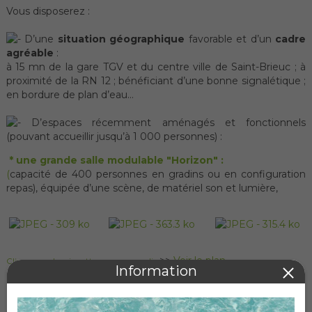
Vous disposerez :
D’une
situation géographique
favorable et d’un
cadre
agréable
:
à 15 mn de la gare TGV et du centre ville de Saint-Brieuc ; à
proximité de la RN 12 ; bénéficiant d’une bonne signalétique ;
en bordure de plan d’eau…
D’espaces récemment aménagés et fonctionnels
(pouvant accueillir jusqu’à 1 000 personnes) :
* une
grande salle modulable
"Horizon" :
(
capacité de 400 personnes en gradins ou en configuration
repas), équipée d’une scène, de matériel son et lumière,
>>
Voir le plan
Cliquez sur les vignettes pour agrandir
* une
salle plus petite "Louis Guilloux" :