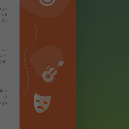
erge
 vie
 du
 sur
oix"
 par
it «
r sa
yage