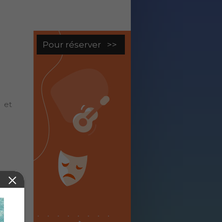
Pour réserver >>
 et
ouve
se,
oue