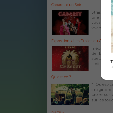
Cabaret d’un Soir
Strass, pai
une soirée
vous plong
vivant. Tran
Exposition « Les Etoiles du Cabaret
Inédite et 
de faire p
spectacle v
T
Hall. Plus 
Qu’est ce ?
" Qu’est-c
imaginaire
croire sur
sur les touc