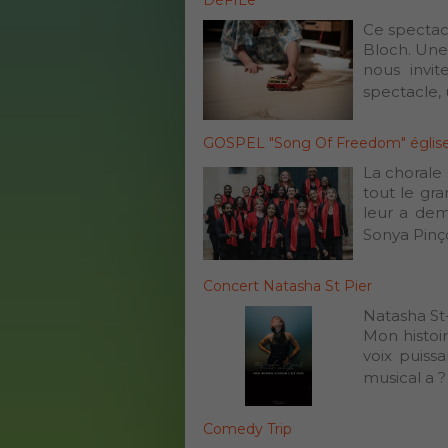
DéFILe
Ce spectacl
Bloch. Une 
nous invit
spectacle, u
GOSPEL "Song Of Freedom" église
La chorale
tout le gr
leur a dem
Sonya Pinço
Concert Natasha St Pier
Natasha St-
Mon histoi
voix puiss
musical a ? 
Comedy Trip