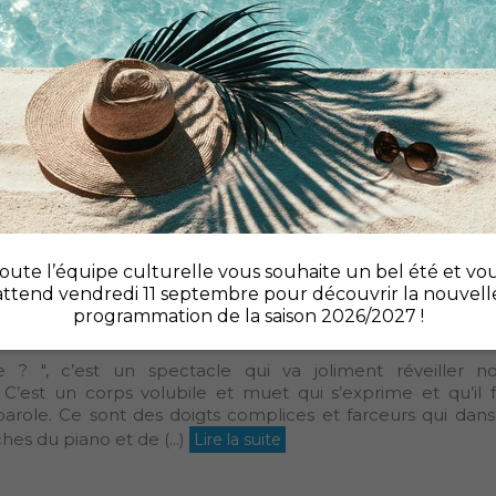
llettes, voix en or et humour décapant : préparez-vous à v
 inoubliable ! Avec « Cabaret d"un soir », la troupe MiSh
e dans l"univers du music-hall, du glamour et du specta
sformistes, chanteuse, (...)
Lire la suite
 »
unique en France, cette exposition itinérante a pour voca
artager la passion des Artistes, Techniciens et Artisan
ivant, à travers l"histoire des 150 ans du Cabaret et du Mu
oute l’équipe culturelle vous souhaite un bel été et vo
de 150 costumes de (...)
Lire la suite
attend vendredi 11 septembre pour découvrir la nouvell
programmation de la saison 2026/2027 !
e ? ", c’est un spectacle qui va joliment réveiller no
. C’est un corps volubile et muet qui s’exprime et qu’il 
 parole. Ce sont des doigts complices et farceurs qui dan
hes du piano et de (...)
Lire la suite