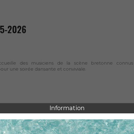
5-2026
ccueille des musiciens de la scène bretonne connus
ur une soirée dansante et conviviale.
oll, chanteuse, accordéoniste et pianiste, que l"on retr
r dans l"émission « N"oubliez pas les paroles » propo
e d"un musicien, un spectacle musical interactif et j
ic en (...)
Lire la suite