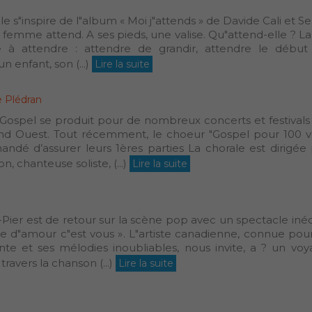
e s"inspire de l"album « Moi j"attends » de Davide Cali et S
femme attend. A ses pieds, une valise. Qu"attend-elle ? La
e à attendre : attendre de grandir, attendre le début
n enfant, son (...)
Lire la suite
 Plédran
 Gospel se produit pour de nombreux concerts et festivals
and Ouest. Tout récemment, le choeur "Gospel pour 100 v
andé d’assurer leurs 1ères parties La chorale est dirigée
n, chanteuse soliste, (...)
Lire la suite
Pier est de retour sur la scène pop avec un spectacle inéd
re d"amour c"est vous ». L"artiste canadienne, connue pou
ante et ses mélodies inoubliables, nous invite, a ? un vo
travers la chanson (...)
Lire la suite