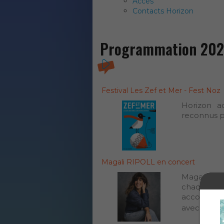
Accès
Contacts Horizon
Programmation 202
Festival Les Zef et Mer - Fest Noz
Horizon a
reconnus po
Magali RIPOLL en concert
Magali Rip
chaque soi
accompagné
avec le publ