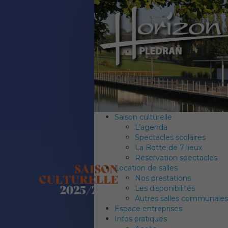
Saison culturelle
L’agenda
Spectacles scolaires
La Botte de 7 lieux
Réservation spectacles
Location de salles
Nos prestations
Les disponibilités
Autres salles communales
Espace entreprises
Infos pratiques