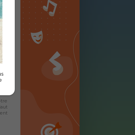
ivre
owCo
cle
tion
s du
sic-
us
e
tre
faut
sent