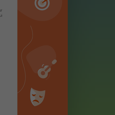
ur
ui