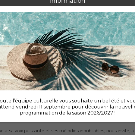
oute l’équipe culturelle vous souhaite un bel été et vo
attend vendredi 11 septembre pour découvrir la nouvell
programmation de la saison 2026/2027 !
 sur la scène pop avec un spectacle inédit « Mon histoire d"amo
ur sa voix puissante et ses mélodies inoubliables, nous invite, a