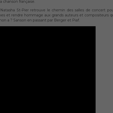
la chanson française.
Natasha St-Pier retrouve le chemin des salles de concert po
tubes et rendre hommage aux grands auteurs et compositeurs q
chon a ? Sanson en passant par Berger et Piaf.