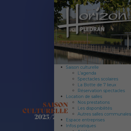
Saison culturelle
L’agenda
Spectacles scolaires
La Botte de 7 lieux
Réservation spectacles
Location de salles
Nos prestations
Les disponibilités
Autres salles communales
Espace entreprises
Infos pratiques