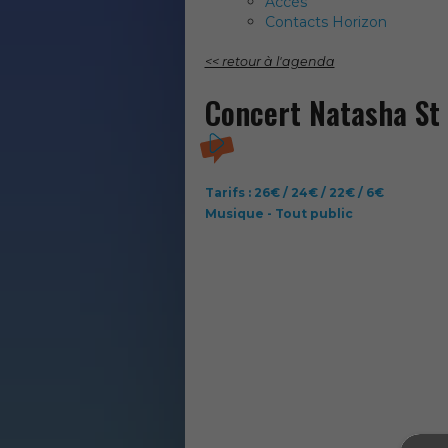
Accès
Contacts Horizon
<< retour à l'agenda
Concert Natasha St 
Tarifs : 26€ / 24€ / 22€ / 6€
Musique - Tout public