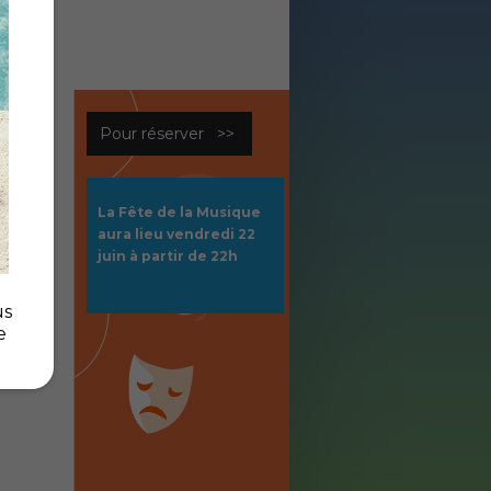
Pour réserver >>
La Fête de la Musique
aura lieu vendredi 22
juin à partir de 22h
us
e