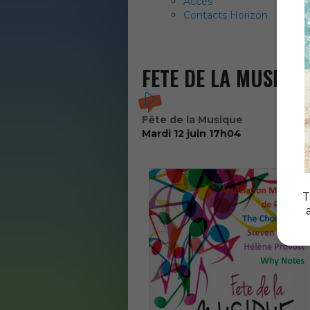
Accès
Contacts Horizon
FETE DE LA MUSIQU
Fête de la Musique
Mardi
12 juin 17h04
T