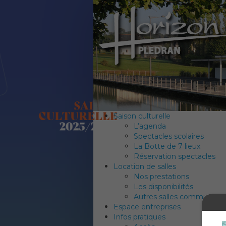
Saison culturelle
L’agenda
Spectacles scolaires
La Botte de 7 lieux
Réservation spectacles
Location de salles
Nos prestations
Les disponibilités
Autres salles communales
Espace entreprises
Infos pratiques