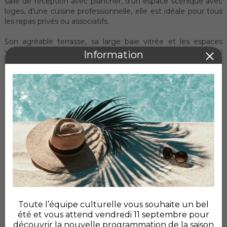
salle de réception avec plancher, d’un espace scénique avec
loges, d’une cuisine professionnelle, elle est idéale pour tous
les repas privés ou associatifs.
Son agréable terrasse, sa large baie vitrée et les espaces
verts qui l’entourent en font un lieu propice aux
rassemblements familiaux.
Pour la visiter, contactez-nous !
locations@horizonpledran.com
Télécharger le
plan des salles
communales
Toute l’équipe culturelle vous souhaite un bel
été et vous attend vendredi 11 septembre pour
découvrir la nouvelle programmation de la saison