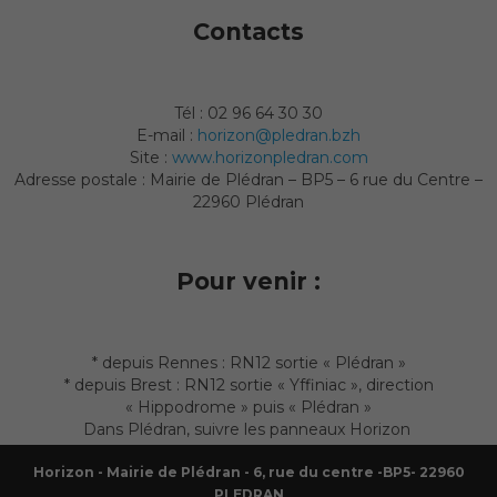
Contacts
Tél : 02 96 64 30 30
E-mail :
horizon@pledran.bzh
Site :
www.horizonpledran.com
Adresse postale : Mairie de Plédran – BP5 – 6 rue du Centre –
22960 Plédran
Pour venir :
* depuis Rennes : RN12 sortie « Plédran »
* depuis Brest : RN12 sortie « Yffiniac », direction
« Hippodrome » puis « Plédran »
Dans Plédran, suivre les panneaux Horizon
Horizon - Mairie de Plédran - 6, rue du centre -BP5- 22960
PLEDRAN