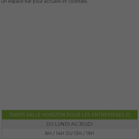
un espace bar pour accueils et cocktails.
TARIFS SALLE HORIZON POUR LES ENTREPRISES (*)
DU LUNDI AU JEUDI
8H / 14H OU 13H / 19H