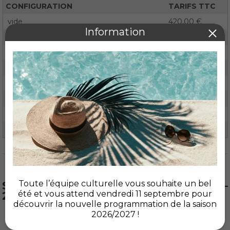
CONFIGURATION
TARIFS TTC
vide
420,00 €
avec tables et chaises
440,00 €
Avec tables et chaises + cuisine + hall
490,00 €
avec gradins + hall
550,00 €
Supplément : mange-debout
5€ pièce
Forfait ssiap
80,00 €
(*) Les tarifs "prestations annexes" s’appliquent également aux tarifs entreprises
Toute l’équipe culturelle vous souhaite un bel
Salle des Coteaux – Rue Roger Vercel –
été et vous attend vendredi 11 septembre pour
22960 PLEDRAN
découvrir la nouvelle programmation de la saison
2026/2027 !